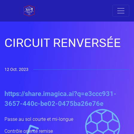
CIRCUIT RENVERSÉE
12 Oct. 2023
https://share.imagica.ai?q=e3ccc931-
3657-440c-be02-0475ba26e76e
Passe au sol courte et mi-longue
Contrôle orienté remise